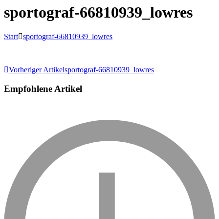
sportograf-66810939_lowres
Start
sportograf-66810939_lowres
Beitragsnavigation
Vorheriger Artikel
sportograf-66810939_lowres
Empfohlene Artikel