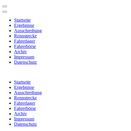
Startseite
Ergebnisse
Ausschreibung
Rennstrecke
Fahrerlager
Fahrerbörse
Archiv
Impressum
Datenschutz
Zum
Inhalt
Startseite
springen
Ergebnisse
(Enter
Ausschreibung
drücken)
Rennstrecke
Fahrerlager
Fahrerbörse
Archiv
Impressum
Datenschutz