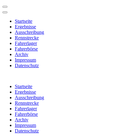
Startseite
Ergebnisse
Ausschreibung
Rennstrecke
Fahrerlager
Fahrerbörse
Archiv
Impressum
Datenschutz
Zum
Inhalt
Startseite
springen
Ergebnisse
(Enter
Ausschreibung
drücken)
Rennstrecke
Fahrerlager
Fahrerbörse
Archiv
Impressum
Datenschutz