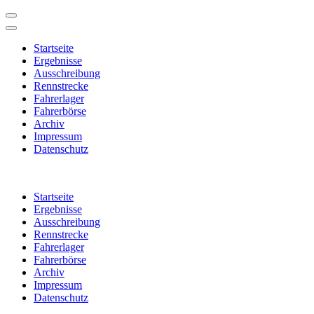
Startseite
Ergebnisse
Ausschreibung
Rennstrecke
Fahrerlager
Fahrerbörse
Archiv
Impressum
Datenschutz
Zum
Inhalt
Startseite
springen
Ergebnisse
(Enter
Ausschreibung
drücken)
Rennstrecke
Fahrerlager
Fahrerbörse
Archiv
Impressum
Datenschutz