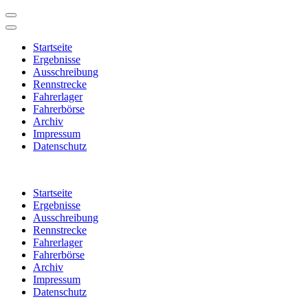
Startseite
Ergebnisse
Ausschreibung
Rennstrecke
Fahrerlager
Fahrerbörse
Archiv
Impressum
Datenschutz
Zum
Inhalt
Startseite
springen
Ergebnisse
(Enter
Ausschreibung
drücken)
Rennstrecke
Fahrerlager
Fahrerbörse
Archiv
Impressum
Datenschutz