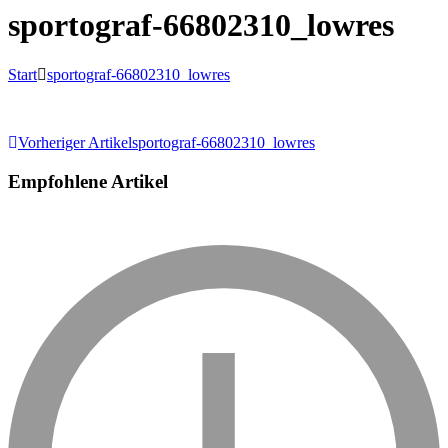
sportograf-66802310_lowres
Start
sportograf-66802310_lowres
Beitragsnavigation
Vorheriger Artikel
sportograf-66802310_lowres
Empfohlene Artikel