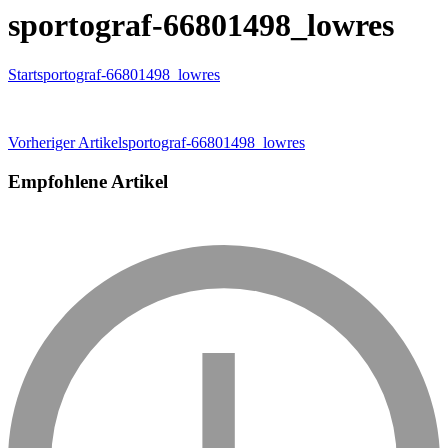
sportograf-66801498_lowres
Start
sportograf-66801498_lowres
Beitragsnavigation
Vorheriger Artikel
sportograf-66801498_lowres
Empfohlene Artikel