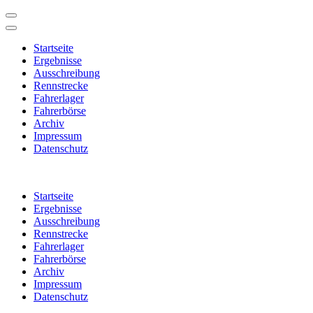
Startseite
Ergebnisse
Ausschreibung
Rennstrecke
Fahrerlager
Fahrerbörse
Archiv
Impressum
Datenschutz
Zum
Inhalt
Startseite
springen
Ergebnisse
(Enter
Ausschreibung
drücken)
Rennstrecke
Fahrerlager
Fahrerbörse
Archiv
Impressum
Datenschutz