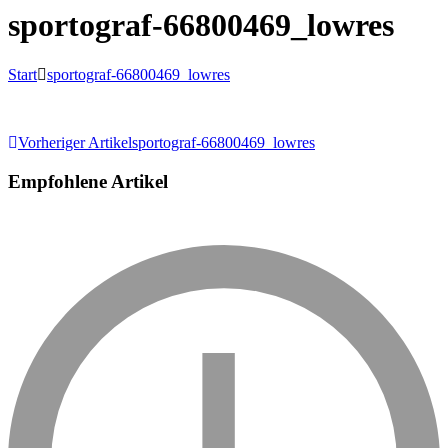
sportograf-66800469_lowres
Start
sportograf-66800469_lowres
Beitragsnavigation
Vorheriger Artikel
sportograf-66800469_lowres
Empfohlene Artikel