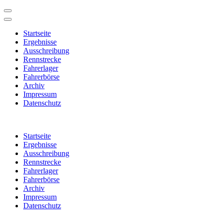
Startseite
Ergebnisse
Ausschreibung
Rennstrecke
Fahrerlager
Fahrerbörse
Archiv
Impressum
Datenschutz
Zum
Inhalt
Startseite
springen
Ergebnisse
(Enter
Ausschreibung
drücken)
Rennstrecke
Fahrerlager
Fahrerbörse
Archiv
Impressum
Datenschutz