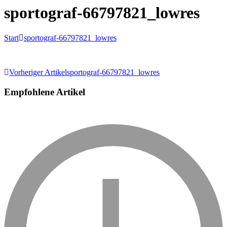
sportograf-66797821_lowres
Start
sportograf-66797821_lowres
Beitragsnavigation
Vorheriger Artikel
sportograf-66797821_lowres
Empfohlene Artikel