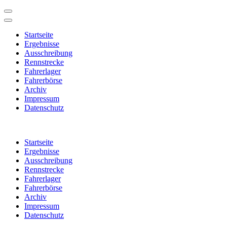
Startseite
Ergebnisse
Ausschreibung
Rennstrecke
Fahrerlager
Fahrerbörse
Archiv
Impressum
Datenschutz
Zum
Inhalt
Startseite
springen
Ergebnisse
(Enter
Ausschreibung
drücken)
Rennstrecke
Fahrerlager
Fahrerbörse
Archiv
Impressum
Datenschutz