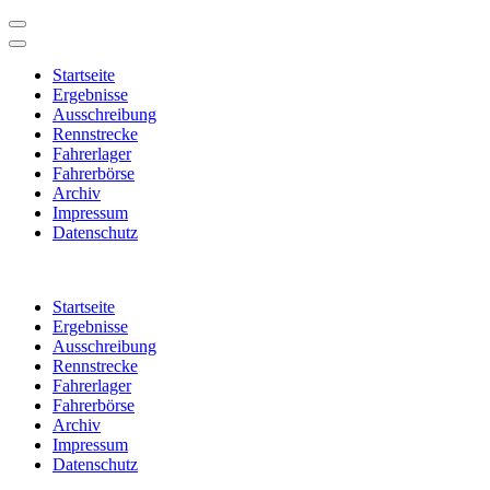
Startseite
Ergebnisse
Ausschreibung
Rennstrecke
Fahrerlager
Fahrerbörse
Archiv
Impressum
Datenschutz
Zum
Inhalt
Startseite
springen
Ergebnisse
(Enter
Ausschreibung
drücken)
Rennstrecke
Fahrerlager
Fahrerbörse
Archiv
Impressum
Datenschutz