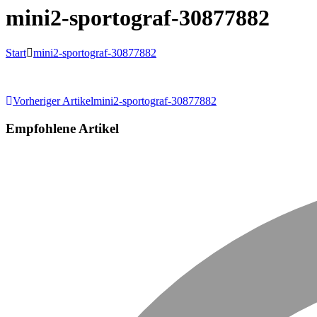
mini2-sportograf-30877882
Start
mini2-sportograf-30877882
Beitragsnavigation
Vorheriger Artikel
mini2-sportograf-30877882
Empfohlene Artikel