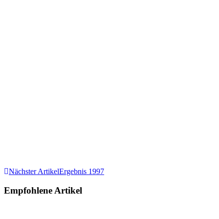
Beitragsnavigation
Nächster Artikel
Ergebnis 1997
Empfohlene Artikel