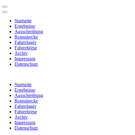
Startseite
Ergebnisse
Ausschreibung
Rennstrecke
Fahrerlager
Fahrerbörse
Archiv
Impressum
Datenschutz
Zum
Inhalt
Startseite
springen
Ergebnisse
(Enter
Ausschreibung
drücken)
Rennstrecke
Fahrerlager
Fahrerbörse
Archiv
Impressum
Datenschutz