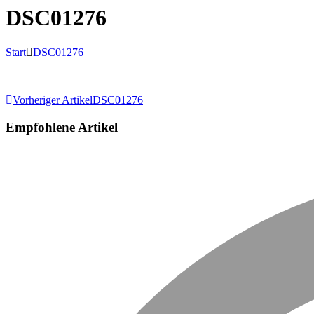
DSC01276
Start
DSC01276
Beitragsnavigation
Vorheriger Artikel
DSC01276
Empfohlene Artikel