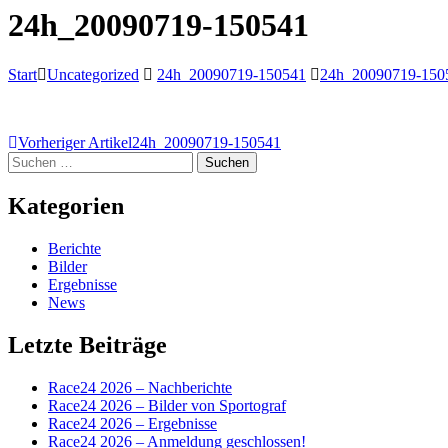
24h_20090719-150541
Start
Uncategorized
24h_20090719-150541
24h_20090719-150
Beitragsnavigation
Vorheriger Artikel
24h_20090719-150541
Suchen
nach:
Kategorien
Berichte
Bilder
Ergebnisse
News
Letzte Beiträge
Race24 2026 – Nachberichte
Race24 2026 – Bilder von Sportograf
Race24 2026 – Ergebnisse
Race24 2026 – Anmeldung geschlossen!