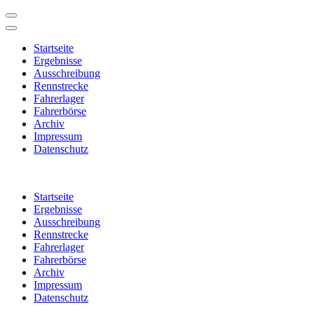
Startseite
Ergebnisse
Ausschreibung
Rennstrecke
Fahrerlager
Fahrerbörse
Archiv
Impressum
Datenschutz
Zum
Inhalt
Startseite
springen
Ergebnisse
(Enter
Ausschreibung
drücken)
Rennstrecke
Fahrerlager
Fahrerbörse
Archiv
Impressum
Datenschutz