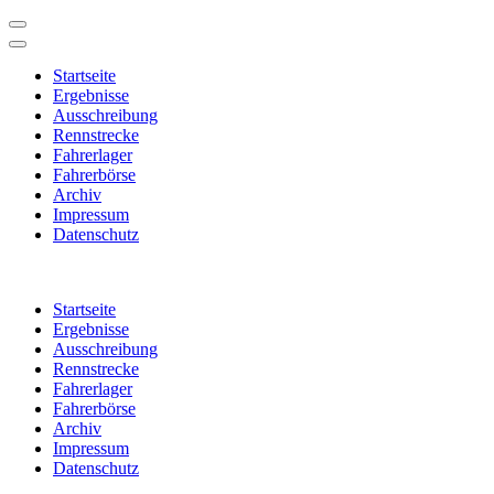
Startseite
Ergebnisse
Ausschreibung
Rennstrecke
Fahrerlager
Fahrerbörse
Archiv
Impressum
Datenschutz
Zum
Inhalt
Startseite
springen
Ergebnisse
(Enter
Ausschreibung
drücken)
Rennstrecke
Fahrerlager
Fahrerbörse
Archiv
Impressum
Datenschutz