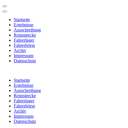
Startseite
Ergebnisse
Ausschreibung
Rennstrecke
Fahrerlager
Fahrerbörse
Archiv
Impressum
Datenschutz
Zum
Inhalt
Startseite
springen
Ergebnisse
(Enter
Ausschreibung
drücken)
Rennstrecke
Fahrerlager
Fahrerbörse
Archiv
Impressum
Datenschutz